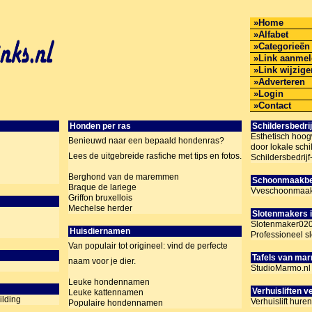
Home
Alfabet
Categorieën
Link aanme
Link wijzig
Adverteren
Login
Contact
Honden per ras
Schildersbedri
Esthetisch hoog
Benieuwd naar een bepaald hondenras?
door lokale schil
Lees de uitgebreide rasfiche met tips en fotos.
Schildersbedrij
Berghond van de maremmen
Schoonmaakbed
Braque de lariege
Vveschoonmaaks
Griffon bruxellois
Mechelse herder
Slotenmakers 
Slotenmaker02
Huisdiernamen
Professioneel 
Van populair tot origineel: vind de perfecte
Tafels van ma
naam voor je dier.
StudioMarmo.nl
Leuke hondennamen
Verhuisliften v
Leuke kattennamen
ilding
Verhuislift hur
Populaire hondennamen