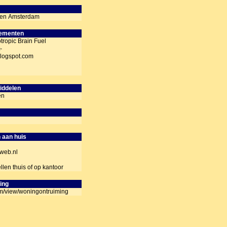
huren Amsterdam
lementen
tropic Brain Fuel
-
logspot.com
iddelen
en
n aan huis
wweb.nl
ellen thuis of op kantoor
ing
om/view/woningontruiming