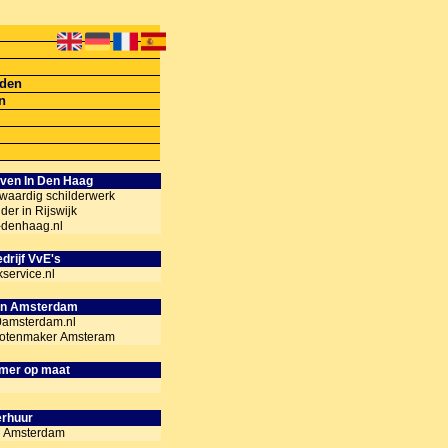
lden
en
jven In Den Haag
waardig schilderwerk
der in Rijswijk
f-denhaag.nl
rijf VvE's
ervice.nl
in Amsterdam
0amsterdam.nl
slotenmaker Amsteram
rmer op maat
erhuur
en Amsterdam