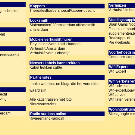
Verhuizen
Kappers
Verhuislift in 
Therealestbarbershop.nl/kapper-utrecht
n geschenken
Voedingssupp
Locksmith
Brain Gains Noo
Slotenmaker020amsterdam.nl/locksmith-
Fitness-en-sport
amsterdam
supplementen.b
ond
Realsupps.nl
Mobiele verhuislift huren
Pre workouts
Tinyurl.com/verhuislift-Haarlem
Verhuislift Amsterdam
Voorbehoedsm
Verhuislift verhuurbedrijf
kels waar je
Condooms kop
Netwerkkabels laten trekken
Wifi Expert
Kabel trekken cat6e
Wifi Expert
Partnersites
Wifi verbetere
Leuke websites en blogs die het vermelden
Wifi-advies.nl
Wifi-expert.jou
waard zijn
recht
Wifi advies
eving
Wifi laten versn
Alle kattenrassen met foto
Nieuwsoverzicht
Woningontruim
terdam
Sites.google.c
Radio stations online
Rivierenland-radio.nl