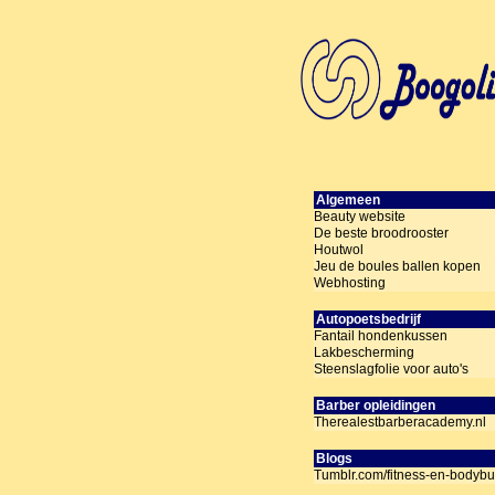
Algemeen
Beauty website
De beste broodrooster
Houtwol
Jeu de boules ballen kopen
Webhosting
Autopoetsbedrijf
Fantail hondenkussen
Lakbescherming
Steenslagfolie voor auto's
Barber opleidingen
Therealestbarberacademy.nl
Blogs
Tumblr.com/fitness-en-bodybu